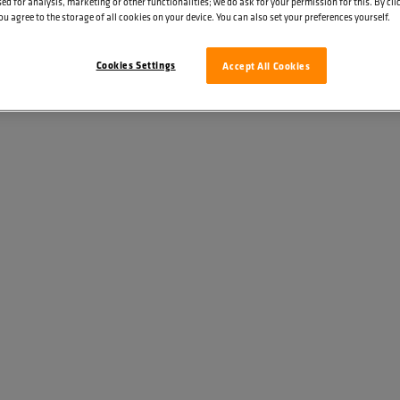
ed for analysis, marketing or other functionalities; we do ask for your permission for this. By cl
ou agree to the storage of all cookies on your device. You can also set your preferences yourself.
Cookies Settings
Accept All Cookies