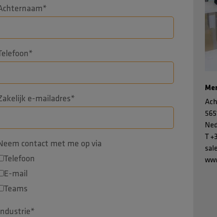
Achternaam
*
Telefoon
*
Men
Zakelijk e-mailadres
*
Ach
565
Ned
T
+
Neem contact met me op via
sal
Telefoon
www
E-mail
Teams
Industrie
*