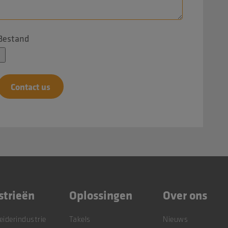
Bestand
strieën
Oplossingen
Over ons
eiderindustrie
Takels
Nieuws