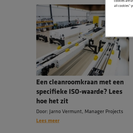
cookies are us
all cookies” y
Een cleanroomkraan met een
specifieke ISO-waarde? Lees
hoe het zit
Door: Jarno Vermunt, Manager Projects
Lees meer