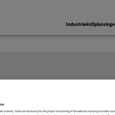
Industrieën
Oplossing
ice
ses cookies. Some are necessary for the proper functioning of the website and we place them aut