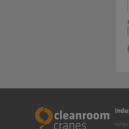
Indu
Halfgel