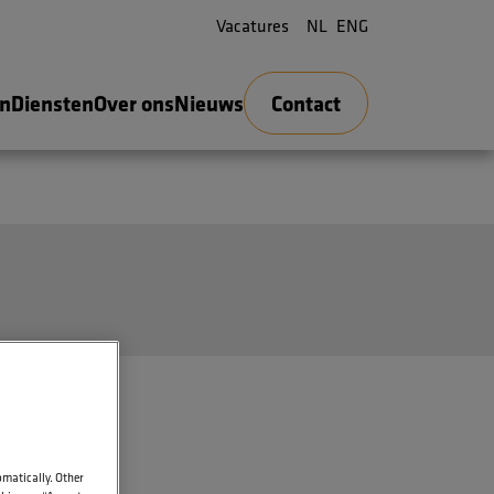
Vacatures
NL
ENG
en
Diensten
Over ons
Nieuws
Contact
omatically. Other