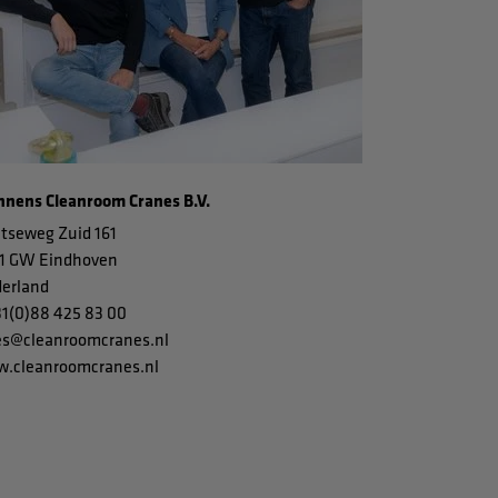
nens Cleanroom Cranes B.V.
tseweg Zuid 161
1 GW Eindhoven
erland
31(0)88 425 83 00
es@cleanroomcranes.nl
.cleanroomcranes.nl