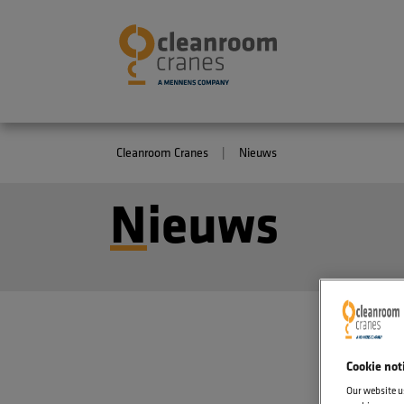
Cleanroom Cranes
Nieuws
Nieuws
Cookie not
Our website u