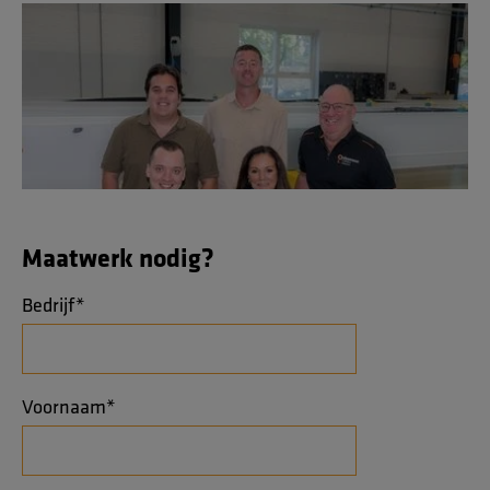
We rusten uw cleanroomkraan volledig toe op uw proces, de
beschikbare ruimte, de geldende ISO-classificatie en
branchespecifieke eisen. Elke cleanroomkraan is ontworpen
op maat.
Maatwerk nodig?
Bedrijf
*
Voornaam
*