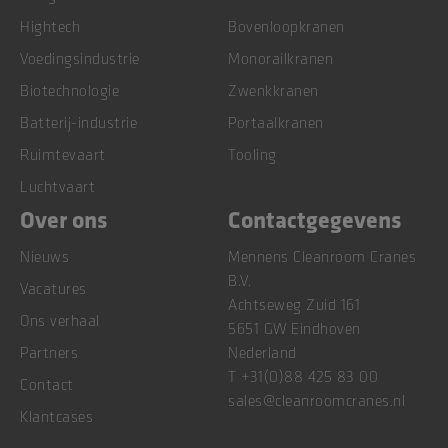
Hightech
Bovenloopkranen
Voedingsindustrie
Monorailkranen
Biotechnologie
Zwenkkranen
Batterij-industrie
Portaalkranen
Ruimtevaart
Tooling
Luchtvaart
Over ons
Contactgegevens
Nieuws
Mennens Cleanroom Cranes
B.V.
Vacatures
Achtseweg Zuid 161
Ons verhaal
5651 GW Eindhoven
Partners
Nederland
T
+31(0)88 425 83 00
Contact
sales@cleanroomcranes.nl
Klantcases