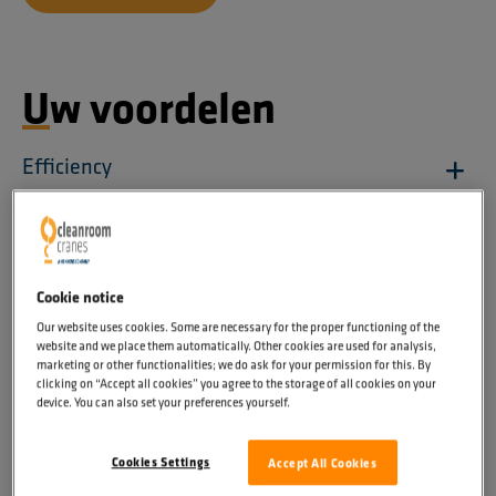
Uw voordelen
Efficiency
Stroomlijn uw proces verregaand. U bent zeker van
Conform ISO
maximale efficiency én werkcomfort.
Voldoe aantoonbaar aan wet- en regelgeving en
Veilig en schoon
Cookie notice
benodigde ISO-classificaties.
Our website uses cookies. Some are necessary for the proper functioning of the
website and we place them automatically. Other cookies are used for analysis,
Verplaats kostbare ruimtevaartobjecten veilig en
Frequentiegeregeld
marketing or other functionalities; we do ask for your permission for this. By
schoon. Géén verspreiding van stof.
clicking on “Accept all cookies” you agree to the storage of all cookies on your
device. You can also set your preferences yourself.
Stel loopsnelheden en vertragingen in zoals bij een
Ruimtebesparend
precisie-instrument.
Cookies Settings
Accept All Cookies
Onze hijsmiddelen nemen minimale volume in.
Lage TCO