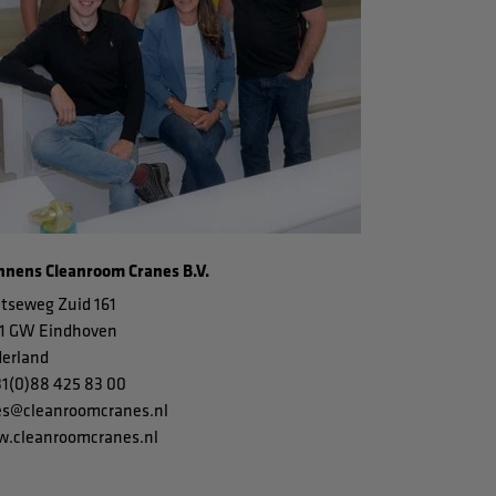
nens Cleanroom Cranes B.V.
tseweg Zuid 161
1 GW Eindhoven
erland
31(0)88 425 83 00
es@cleanroomcranes.nl
.cleanroomcranes.nl