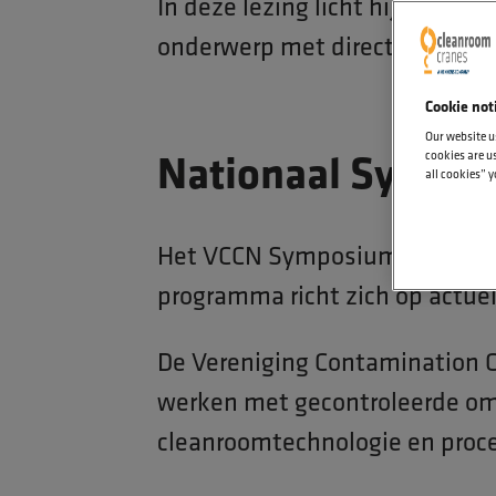
In deze lezing licht hij de mo
onderwerp met directe impact op
Cookie not
Our website u
Nationaal Sympos
cookies are us
all cookies” y
Het VCCN Symposium brengt pr
programma richt zich op actue
De Vereniging Contamination C
werken met gecontroleerde omg
cleanroomtechnologie en proc