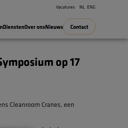
Vacatures
NL
ENG
en
Diensten
Over ons
Nieuws
Contact
nens Cleanroom Cranes, een