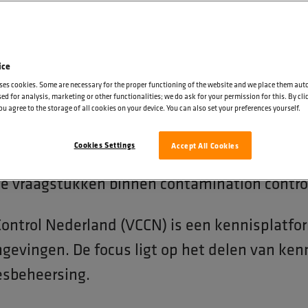
gelijkheden van hijsen in cleanrooms toe. Het
 reinheid, precisie en processtabiliteit.
ice
ses cookies. Some are necessary for the proper functioning of the website and we place them aut
ium Contamination Contro
ed for analysis, marketing or other functionalities; we do ask for your permission for this. By cl
ou agree to the storage of all cookies on your device. You can also set your preferences yourself.
Cookies Settings
Accept All Cookies
ofessionals uit hightech, pharma en micro-e
le vraagstukken binnen contamination contro
ontrol Nederland (VCCN) is een kennisplatfor
evingen. De focus ligt op het delen van kenn
esbeheersing.