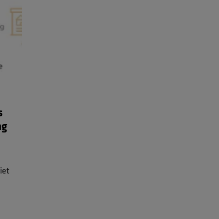
s
ng
iet
le