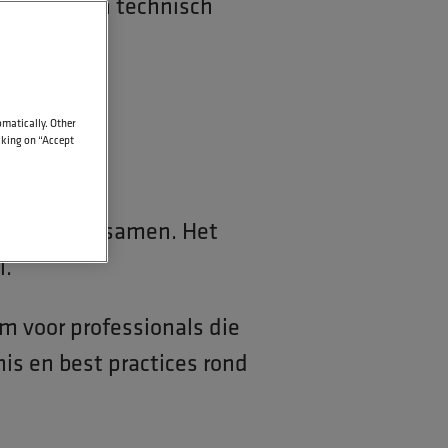
 gaat om een technisch
omatically. Other
l
icking on “Accept
lektronica samen. Het
l.
m voor professionals die
is en best practices rond