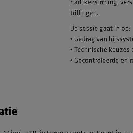
partikelvorming, ver
trillingen.
De sessie gaat in op:
• Gedrag van hijssys
• Technische keuzes 
• Gecontroleerde en 
atie
p 17 juni 2026 in Congrescentrum Spant in B