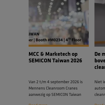
MCC & Marketech op
De m
SEMICON Taiwan 2026
bove
cle
Van 2 t/m 4 september 2026 is
Niet 
Mennens Cleanroom Cranes
autom
aanwezig op SEMICON Taiwan
clean
2026 in Taipei, één van de
wordt