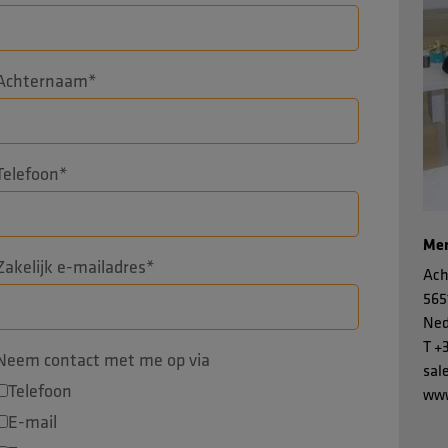
Achternaam
*
Telefoon
*
Men
Zakelijk e-mailadres
*
Ach
565
Ned
T
+
Neem contact met me op via
sal
Telefoon
www
E-mail