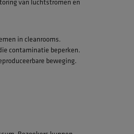
storing van luchtstromen en
temen in cleanrooms.
die contaminatie beperken.
reproduceerbare beweging.
ussum. Bezoekers kunnen