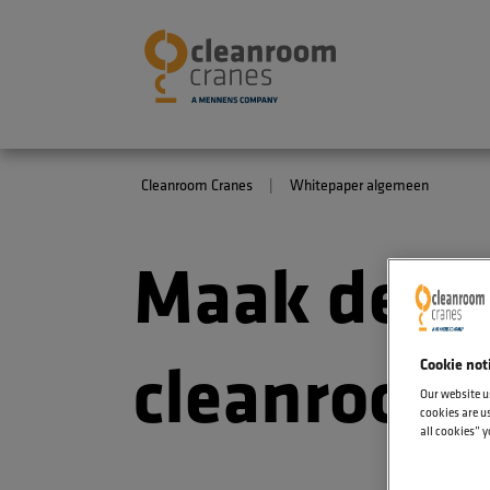
Cleanroom Cranes
Whitepaper algemeen
Maak de ju
cleanroom
Cookie not
Our website u
cookies are us
all cookies” y