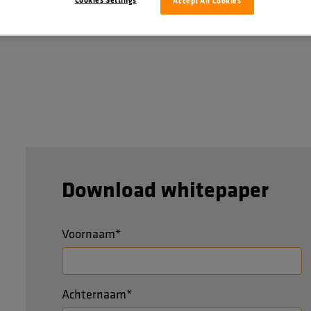
Accept All Cookies
Download whitepaper
Voornaam
*
Achternaam
*