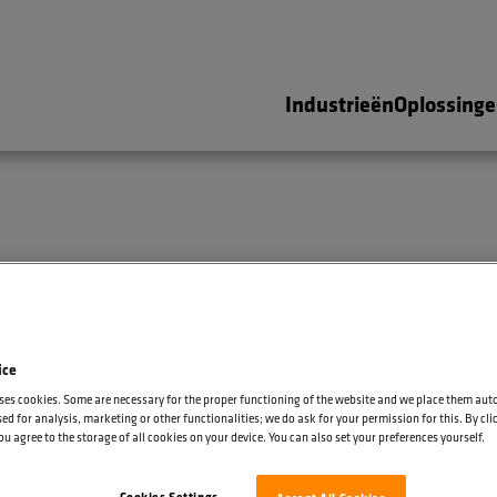
Industrieën
Oplossing
iste keuze voo
kranen
ice
ses cookies. Some are necessary for the proper functioning of the website and we place them aut
ed for analysis, marketing or other functionalities; we do ask for your permission for this. By cl
ou agree to the storage of all cookies on your device. You can also set your preferences yourself.
Cookies Settings