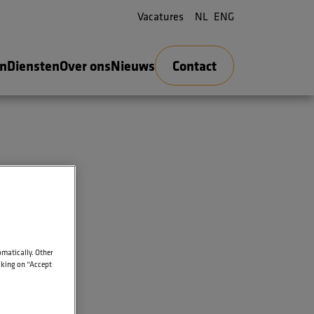
Vacatures
NL
ENG
en
Diensten
Over ons
Nieuws
Contact
r uw
omatically. Other
icking on “Accept