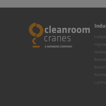
Indu
Halfgel
Highte
Voedin
Biotec
Batteri
Ruimte
Luchtv