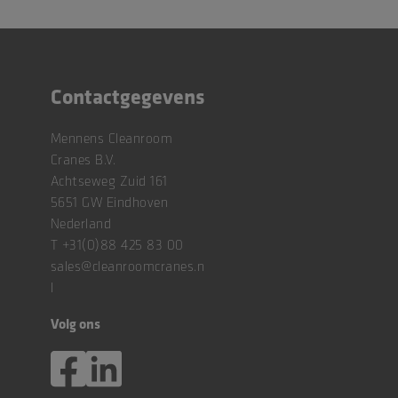
Contactgegevens
Mennens Cleanroom
Cranes B.V.
Achtseweg Zuid 161
5651 GW Eindhoven
Nederland
T
+31(0)88 425 83 00
sales@cleanroomcranes.n
l
Volg ons