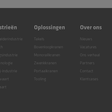
strieën
Oplossingen
Over ons
eiderindustrie
Takels
Nieuws
ch
Bovenloopkranen
Vacatures
gsindustrie
Monorailkranen
Ons verhaal
hnologie
Zwenkkranen
Partners
j-industrie
Portaalkranen
Contact
vaart
Tooling
Klantcases
aart